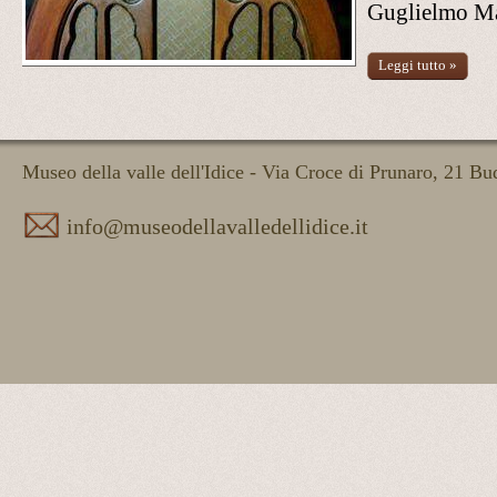
Guglielmo Ma
Leggi tutto »
Museo della valle dell'Idice - Via Croce di Prunaro, 21 B
info@museodellavalledellidice.it