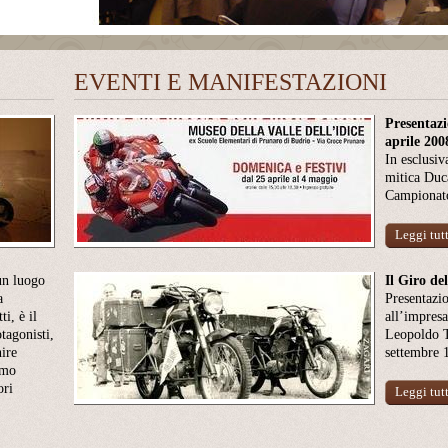
EVENTI E MANIFESTAZIONI
Presentazi
aprile 200
In esclusiv
mitica Duca
Campionat
Leggi tut
un luogo
Il Giro de
a
Presentazi
ti, è il
all’impresa
tagonisti,
Leopoldo T
ire
settembre 
lmo
ori
Leggi tut