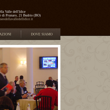
la Valle dell'Idice
e di Prunaro, 21 Budrio (BO)
eodellavalledellidice.it
AZIONI
DOVE SIAMO